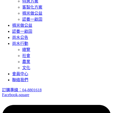
特惠方案
客製化方案
捐米做公益
認養一畝田
捐米做公益
認養一畝田
尚水公告
尚水行動
總覽
社會
農業
文化
會員中心
聯絡我們
訂購專線：04-8801618
Facebook-square