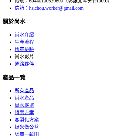
帳號：60440100539600（彰銀北斗分行(009)）
信箱：
hsichou.worker@gmail.com
關於尚水
尚水介紹
生產流程
標章檢驗
尚水影片
通路夥伴
產品一覽
所有產品
尚水產品
尚水嚴選
特惠方案
客製化方案
捐米做公益
認養一畝田