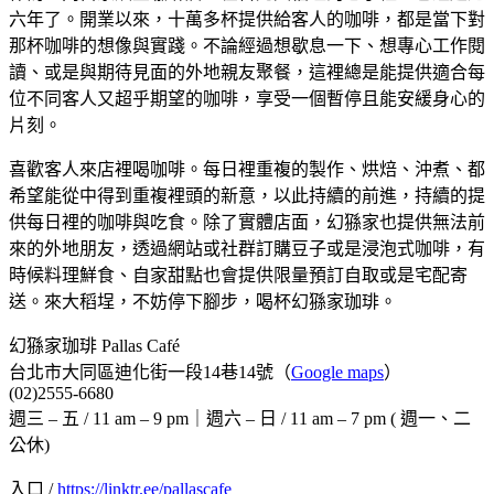
六年了。開業以來，十萬多杯提供給客人的咖啡，都是當下對
那杯咖啡的想像與實踐。不論經過想歇息一下、想專心工作閱
讀、或是與期待見面的外地親友聚餐，這裡總是能提供適合每
位不同客人又超乎期望的咖啡，享受一個暫停且能安緩身心的
片刻。
喜歡客人來店裡喝咖啡。每日裡重複的製作、烘焙、沖煮、都
希望能從中得到重複裡頭的新意，以此持續的前進，持續的提
供每日裡的咖啡與吃食。除了實體店面，幻猻家也提供無法前
來的外地朋友，透過網站或社群訂購豆子或是浸泡式咖啡，有
時候料理鮮食、自家甜點也會提供限量預訂自取或是宅配寄
送。來大稻埕，不妨停下腳步，喝杯幻猻家珈琲。
幻猻家珈琲 Pallas Café
台北市大同區迪化街一段14巷14號（
Google maps
）
(02)2555-6680
週三 – 五 / 11 am – 9 pm｜週六 – 日 / 11 am – 7 pm ( 週一、二
公休)
入口 /
https://linktr.ee/pallascafe