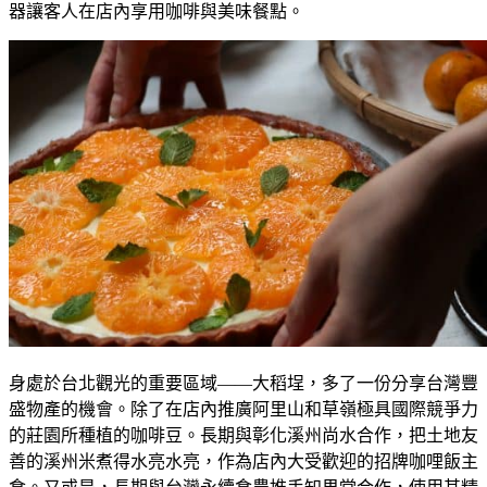
器讓客人在店內享用咖啡與美味餐點。
身處於台北觀光的重要區域——大稻埕，多了一份分享台灣豐
盛物產的機會。除了在店內推廣阿里山和草嶺極具國際競爭力
的莊園所種植的咖啡豆。長期與彰化溪州尚水合作，把土地友
善的溪州米煮得水亮水亮，作為店內大受歡迎的招牌咖哩飯主