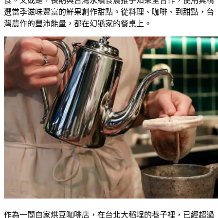
食。又或是，長期與台灣永續食農推手知果堂合作，使用其精
選當季滋味豐富的鮮果創作甜點。從料理、咖啡、到甜點，台
灣農作的豐沛能量，都在幻猻家的餐桌上。
作為一間自家烘豆咖啡店，在台北大稻埕的巷子裡，已經超過