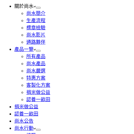
關於尚水
尚水簡介
生產流程
標章檢驗
尚水影片
通路夥伴
產品一覽
所有產品
尚水產品
尚水嚴選
特惠方案
客製化方案
捐米做公益
認養一畝田
捐米做公益
認養一畝田
尚水公告
尚水行動