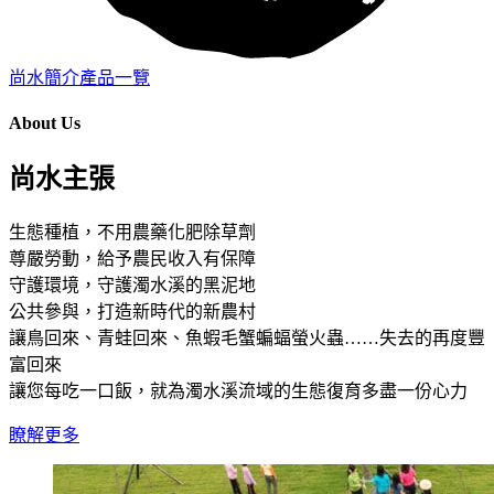
尚水簡介
產品一覽
About Us
尚水主張
生態種植，不用農藥化肥除草劑
尊嚴勞動，給予農民收入有保障
守護環境，守護濁水溪的黑泥地
公共參與，打造新時代的新農村
讓鳥回來、青蛙回來、魚蝦毛蟹蝙蝠螢火蟲……失去的再度豐
富回來
讓您每吃一口飯，就為濁水溪流域的生態復育多盡一份心力
瞭解更多