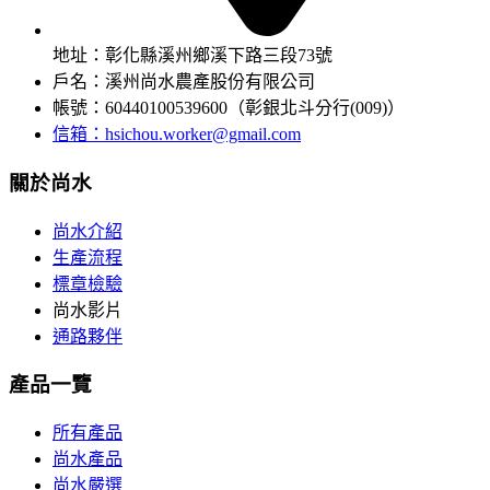
地址：彰化縣溪州鄉溪下路三段73號
戶名：溪州尚水農產股份有限公司
帳號：60440100539600（彰銀北斗分行(009)）
信箱：
hsichou.worker@gmail.com
關於尚水
尚水介紹
生產流程
標章檢驗
尚水影片
通路夥伴
產品一覽
所有產品
尚水產品
尚水嚴選