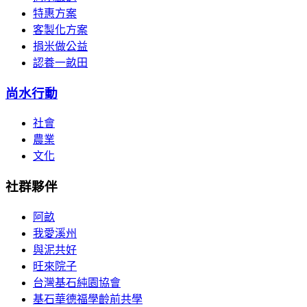
特惠方案
客製化方案
捐米做公益
認養一畝田
尚水行動
社會
農業
文化
社群夥伴
阿畝
我愛溪州
與泥共好
旺來院子
台灣基石純園協會
基石華德福學齡前共學