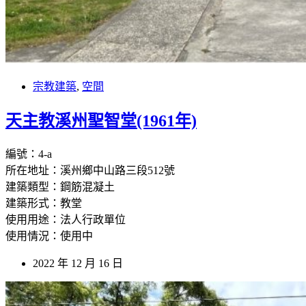
宗教建築
,
空間
天主教溪州聖智堂(1961年)
編號：4-a
所在地址：溪州鄉中山路三段512號
建築類型：鋼筋混凝土
建築形式：教堂
使用用途：法人行政單位
使用情況：使用中
2022 年 12 月 16 日