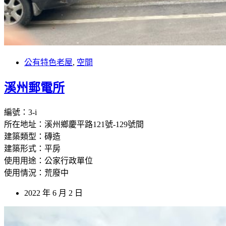
公有特色老屋
,
空間
溪州郵電所
編號：3-i
所在地址：溪州鄉慶平路121號-129號間
建築類型：磚造
建築形式：平房
使用用途：公家行政單位
使用情況：荒廢中
2022 年 6 月 2 日