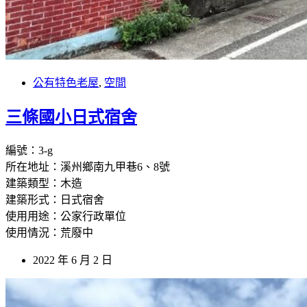
公有特色老屋
,
空間
三條國小日式宿舍
編號：3-g
所在地址：溪州鄉南九甲巷6、8號
建築類型：木造
建築形式：日式宿舍
使用用途：公家行政單位
使用情況：荒廢中
2022 年 6 月 2 日