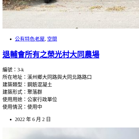
公有特色老屋
,
空間
退輔會所有之榮光村大同農場
編號：3-k
所在地址：溪州鄉大同路與大同北路路口
建築類型：鋼筋混凝土
建築形式：聚落群
使用用途：公家行政單位
使用情況：使用中
2022 年 6 月 2 日