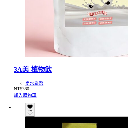
3A美-植物飲
尚水嚴選
NT$
380
加入購物車