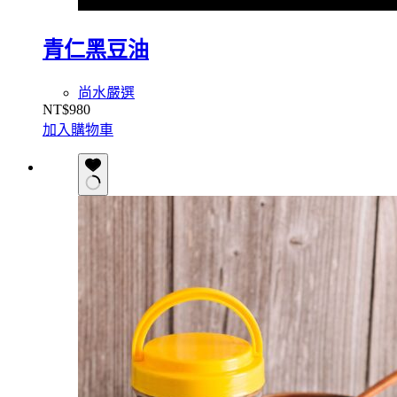
青仁黑豆油
尚水嚴選
NT$
980
加入購物車