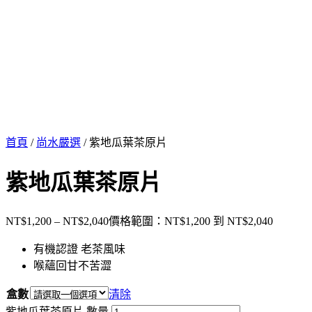
首頁
/
尚水嚴選
/ 紫地瓜葉茶原片
紫地瓜葉茶原片
NT$
1,200
–
NT$
2,040
價格範圍：NT$1,200 到 NT$2,040
有機認證 老茶風味
喉蘊回甘不苦澀
盒數
清除
紫地瓜葉茶原片 數量