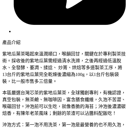
產品介紹
紫地瓜葉茶喝起來溫潤順口，喉韻回甘，關鍵在於專利製茶技
術。採收後的紫地瓜葉需經過清水洗滌，之後再經過低溫脫
水、全發酵、萎凋、揉捻、 炒箐、烘焙等多道製茶工序，將
13台斤的紫地瓜葉完全乾燥後濃縮為100g，以1台斤包裝袋
裝，比一般市售多三倍量。
本區嚴選台灣芯茶的紫地瓜葉茶，全球獨創專利，有機認證，
真空包裝，無茶鹼、無咖啡因，富含膳食纖維，久泡不苦澀、
喉蘊回甘。沖泡前可以生吃，就像香脆的海苔；沖泡後濃濃碳
焙香，有陳年老茶風味；剩餘的茶渣可以沾醬料配飯吃！
沖泡方式：第一泡不用洗茶，第一泡是最營養的也不用久泡，