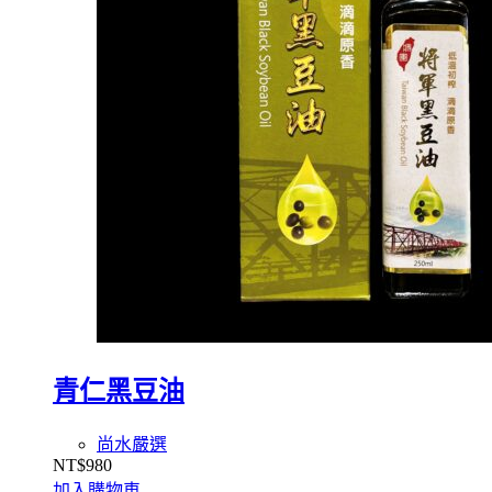
青仁黑豆油
尚水嚴選
NT$
980
加入購物車