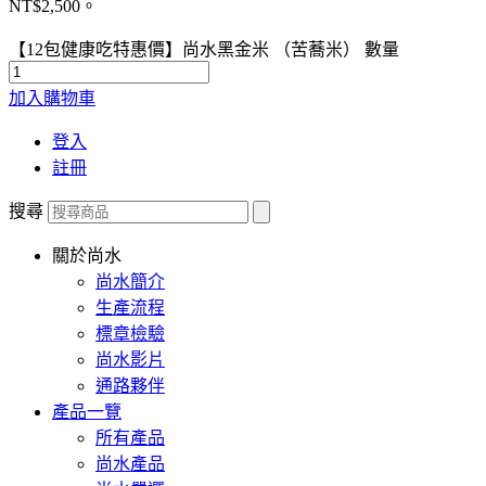
NT$2,500。
【12包健康吃特惠價】尚水黑金米 （苦蕎米） 數量
加入購物車
登入
註冊
搜尋
關於尚水
尚水簡介
生產流程
標章檢驗
尚水影片
通路夥伴
產品一覽
所有產品
尚水產品