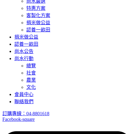
尚水嚴選
特惠方案
客製化方案
捐米做公益
認養一畝田
捐米做公益
認養一畝田
尚水公告
尚水行動
總覽
社會
農業
文化
會員中心
聯絡我們
訂購專線：04-8801618
Facebook-square