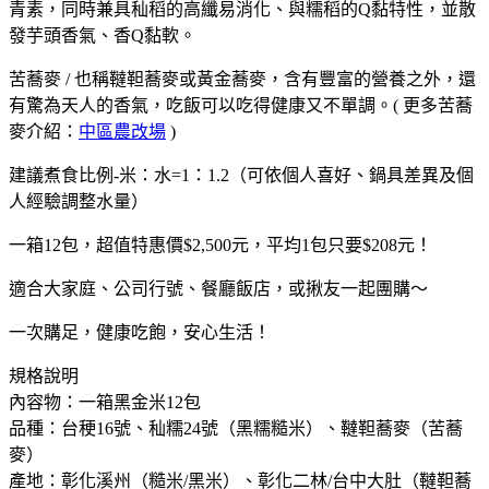
青素，同時兼具秈稻的高纖易消化、與糯稻的Q黏特性，並散
發芋頭香氣、香Q黏軟。
苦蕎麥 / 也稱韃靼蕎麥或黃金蕎麥，含有豐富的營養之外，還
有驚為天人的香氣，吃飯可以吃得健康又不單調。( 更多苦蕎
麥介紹：
中區農改場
)
建議煮食比例-米：水=1：1.2（可依個人喜好、鍋具差異及個
人經驗調整水量）
一箱12包，超值特惠價$2,500元，平均1包只要$208元！
適合大家庭、公司行號、餐廳飯店，或揪友一起團購～
一次購足，健康吃飽，安心生活！
規格說明
內容物：一箱黑金米12包
品種：台稉16號、秈糯24號（黑糯糙米）、韃靼蕎麥（苦蕎
麥）
產地：彰化溪州（糙米/黑米）、彰化二林/台中大肚（韃靼蕎