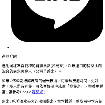
產品介紹
選用同樣友善栽種的韃靼蕎麥(苦蕎麥)，以最適口的獨家比例
混合的尚水黑金米（又稱苦蕎米）。
糙米 / 透過劃破麩皮層的碾米技術，可縮短浸泡時間，更好
煮。糙米帶有胚芽，可依喜好浸泡成為「發芽米」，營養更豐
富 ( 請參考Google
發芽米
)
黑米 / 吃著濁水長大的黑糯糙米，富含鐵質，麩皮層中含有花