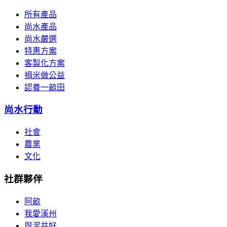
所有產品
尚水產品
尚水嚴選
特惠方案
客製化方案
捐米做公益
認養一畝田
尚水行動
社會
農業
文化
社群夥伴
阿畝
我愛溪州
與泥共好