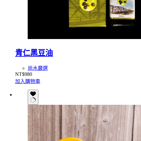
青仁黑豆油
尚水嚴選
NT$
980
加入購物車