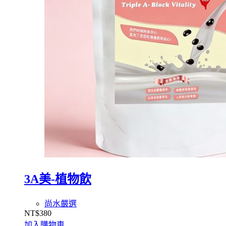
3A美-植物飲
尚水嚴選
NT$
380
加入購物車