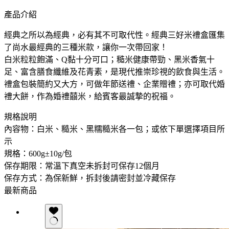
產品介紹
經典之所以為經典，必有其不可取代性。經典三好米禮盒匯集
了尚水最經典的三種米款，讓你一次帶回家！
白米粒粒飽滿、Q黏十分可口；糙米健康帶勁、黑米香氣十
足、富含膳食纖維及花青素，是現代推崇珍視的飲食與生活。
禮盒包裝簡約又大方，可做年節送禮、企業贈禮；亦可取代婚
禮大餅，作為婚禮囍米，給賓客最誠摯的祝福。
規格說明
內容物：白米、糙米、黑糯糙米各一包；或依下單選擇項目所
示
規格：600g±10g/包
保存期限：常溫下真空未拆封可保存12個月
保存方式：為保新鮮，拆封後請密封並冷藏保存
最新商品